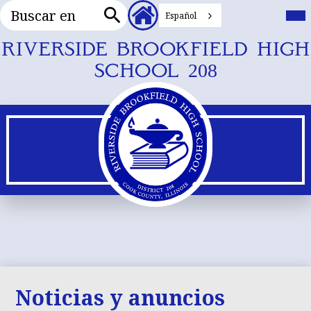
Buscar
Cabecera
Me
prin
Español
en
Enlaces
Buscar
secundarios
en
Ir
RIVERSIDE BROOKFIELD HIGH
al
SCHOOL 208
contenido
principal
Noticias y anuncios