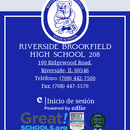
RIVERSIDE BROOKFIELD
HIGH SCHOOL 208
160 Ridgewood Road,
Riverside, IL 60546
Teléfono:
(708) 442-7500
Fax: (708) 447-5570
Enlaces
Pie
Inicio de sesión
a
de
Edlio
pie
de
Pie
Desarrollado
página
página
de
por
aleatorio
página
Edlio