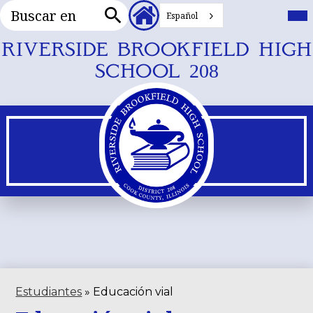
Buscar
Cabecera
Me
prin
Español
en
Enlaces
Buscar
secundarios
en
Ir
RIVERSIDE BROOKFIELD HIGH
al
SCHOOL 208
contenido
principal
Estudiantes
»
Educación vial